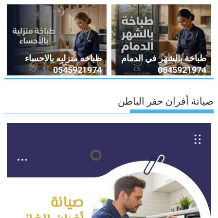
طباخة بالشهر في الدمام
طباخه منزليه بالاحساء
0545921974
0545921974
صيانة أفران حفر الباطن