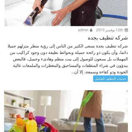
12th نوفمبر 2019
admin
شركه تنظيف بجده
شركه تنظيف بجدة يسعى الكثير من الناس إلى رؤية منظر منزلهم جميلا
دائما، وأن يكون ذو رائحة جميلة وبحوائط نظيفة دون وجود كراكيب من
المهملات بل يسعون للوصول إلى بيت منظم وهادىء وجميل، فالبعض
يبدؤون في شراء المنظفات والمساحيق والمعطرات والملمعات عالية
الجودة وذو كفاءة وسمعة، إلا أن...
خدمات التنظيف الشامل