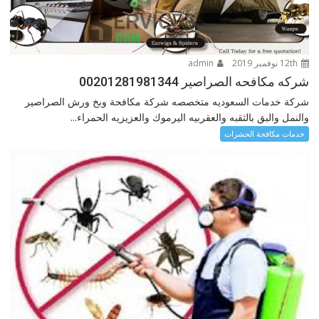
12th نوفمبر 2019
admin
شركه مكافحه الصراصير 00201281981344
شركة خدمات السعوديه متخصصه شركة مكافحة وبخ ورش الصراصير
والنمل والبق بالثقبه والعقربيه اليرموك والعزيزيه الحمراء...
خدمات مكافحة الحشرات