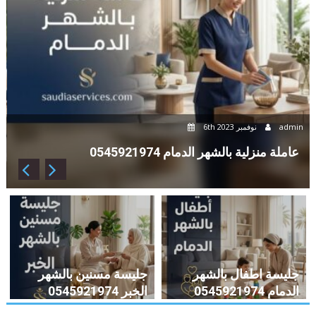
admi
26th أبريل 2021
dmin
تأجير عاملات منزلية بالشهر الدمام 0545921974
عامل
جليسة اطفال بالشهر
جليسة مسنين بالشهر
الدمام 0545921974
الخبر 0545921974