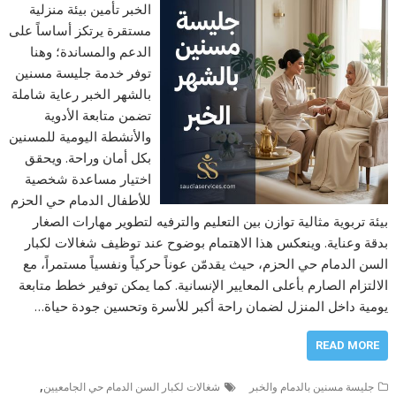
الخبر تأمين بيئة منزلية
مستقرة يرتكز أساساً على
الدعم والمساندة؛ وهنا
توفر خدمة جليسة مسنين
بالشهر الخبر رعاية شاملة
تضمن متابعة الأدوية
والأنشطة اليومية للمسنين
بكل أمان وراحة. ويحقق
اختيار مساعدة شخصية
للأطفال الدمام حي الحزم
بيئة تربوية مثالية توازن بين التعليم والترفيه لتطوير مهارات الصغار
بدقة وعناية. وينعكس هذا الاهتمام بوضوح عند توظيف شغالات لكبار
السن الدمام حي الحزم، حيث يقدمّن عوناً حركياً ونفسياً مستمراً، مع
الالتزام الصارم بأعلى المعايير الإنسانية. كما يمكن توفير خطط متابعة
يومية داخل المنزل لضمان راحة أكبر للأسرة وتحسين جودة حياة…
READ MORE
,
جليسة مسنين بالدمام والخبر
شغالات لكبار السن الدمام حي الجامعيين