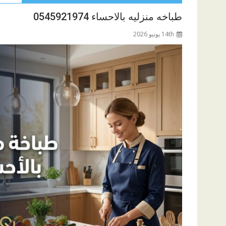
طباخه منزليه بالاحساء 0545921974
14th يونيو 2026