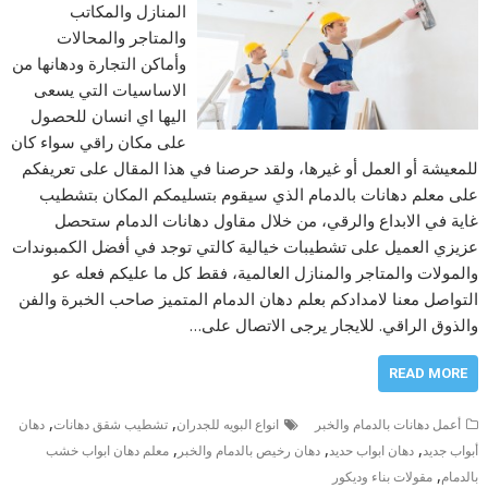
المنازل والمكاتب
والمتاجر والمحالات
وأماكن التجارة ودهانها من
الاساسيات التي يسعى
اليها اي انسان للحصول
على مكان راقي سواء كان
للمعيشة أو العمل أو غيرها، ولقد حرصنا في هذا المقال على تعريفكم
على معلم دهانات بالدمام الذي سيقوم بتسليمكم المكان بتشطيب
غاية في الابداع والرقي، من خلال مقاول دهانات الدمام ستحصل
عزيزي العميل على تشطيبات خيالية كالتي توجد في أفضل الكمبوندات
والمولات والمتاجر والمنازل العالمية، فقط كل ما عليكم فعله عو
التواصل معنا لامدادكم بعلم دهان الدمام المتميز صاحب الخبرة والفن
والذوق الراقي. للايجار يرجى الاتصال على…
READ MORE
,
,
أعمل دهانات بالدمام والخبر
انواع البويه للجدران
تشطيب شقق دهانات
دهان
,
,
,
أبواب جديد
دهان ابواب حديد
دهان رخيص بالدمام والخبر
معلم دهان ابواب خشب
,
بالدمام
مقولات بناء وديكور