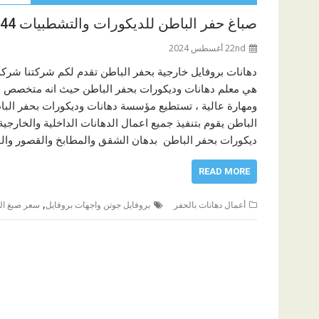
صباغ حفر الباطن للديكورات والتشطبيات 00201281981344
22nd أغسطس 2024
دهانات بروفايل خارجية بحفر الباطن تقدم لكم شركتنا شركة 
هي معلم دهانات وديكورات بحفر الباطن حيث انه متخصص في
ومهارة عالية ، تستطيع مؤسسة دهانات وديكورات بحفر الباط
الباطن يقوم بتنفيذ جميع اعمال الدهانات الداخلية والخارج
ديكورات بحفر الباطن بدهان الشقق والمطابخ والقصور والف
READ MORE
,
أعمال دهانات بالحفر
بروفايل جوتن واجهات بروفايل
سعر صبغ ال