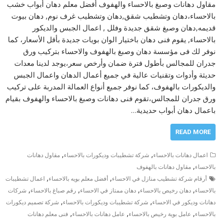
مقاول دهانات وصبغ بالاحساء والهفوف أفضل معلم دهان أبواب خشب
بالاحساء،دهان وتشطيب شقق,دهان وتشطيب غرف نوم, دهان بيوت
قديمه,دهان وصبغ شقق جديدة وفلل , اعمال الجبس والديكور
بالاحساء, يقوم فنى دهان باختيار الوان بويات جديدة بأقل الأسعار، كما
نوفر لك فى مؤسسة دهان وصبغ بالهفوف والاحساء بتركيب ورق
جدران للمجالس بأطول فترة ضمان وأرخص سعر،يوجد لدينا معدات
حديثة وأدوات وتقنيات عالية في جميع أعمال الدهان واعمال الجبس
والديكورات بالهفوف، كما نوفر جميع أنواع العمالة المدربة على تركيب
ورق جدران للمجالس،تقوم فنى دهانات وصبغ بالاحساء والهفوف بقيام
باعمال دهان أبواب حديدية…
READ MORE
,
,
اعمال دهانات بالاحساء
شركة تشطيبات وديكورات بالاحساء
مقاول دهانات
,
بالاحساء
مقاول دهانات بالهفوف
,
,
أرقام شركة تشطيب منازل في الاحساء
أفضل معلم بويه بالاحساء
اعمال تشطيبات
,
,
,
,
بالاحساء
دهان رخيص بالاحساء
دهان ممتاز في الاحساء
رقم صباغ بالاحساء
شركات
,
,
دهانات وديكور في الاحساء
شركة تشطيبات وديكورات بالاحساء
شركة تصميم ديكورات
,
,
,
بالاحساء
عامل بوية رخيص بالاحساء
عامل دهانات بالاحساء
فنى معلم دهانات