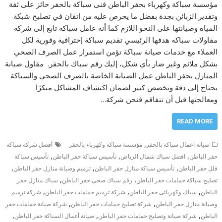
مؤسسة سباكة وكهرباء بحفر الباطن فنى سباكة بالحفر حائز على ثقة
وتقدير الزبائن بجدة بفضل ما يحرص عليه من اتقان في تصليح شبكة
المياه وصيانتها على النحو اللازم كما أنه عامل سباكه تابع إلى شركه
مقاولات سباكه هدفها الرئيسي تقديم سباكة إحترافية وفورية لكل
العملاء مع خدمات صيانة سباكة تؤمن استمرار عمل الصرف الصحي
بشكل ملائم وغير ضار بأي شكل، إليك رقم سباك بالحفر. مقاول صيانة
المنازل بحفر الباطن عمل الصيانة الخاصة بالصرف الصحي والسباكة
يحتاج إلى دقة وتخصص كبير لضمان اكتشاف المشاكل مبكرًا
ومعالجتها قبل أن تتفاقم فنحن شركة…
READ MORE
,
صيانة اعمال سباكة بالحفر
مؤسسة سباكة وكهرباء بالحفر
أفضل شركة سباكة
,
,
,
حفر الباطن
افضل سباك شمال الرياض
تأسيس سباكة حفر الباطن
تأسيس سباكة
,
,
,
فلل حفر الباطن
تأسيس سباكة منازل حفر الباطن
ترميم وصيانة منازل حفر الباطن
,
,
تصليح سباكة حمامات حفر الباطن
رقم سباك صحى حفر الباطن
سباك منازل حفر
,
,
,
الباطن
سباك وكهربائى حفر الباطن
شركة ترميم حمامات حفر الباطن
شركة ترميم
,
,
وصيانة منازل حفر الباطن
شركة تصليح حمامات حفر الباطن
شركة صيانة حمامات حفر
,
,
,
الباطن
شركة صيانة وتصليح حمامات حفر الباطن
صيانة أعمال السباكة حفر الباطن