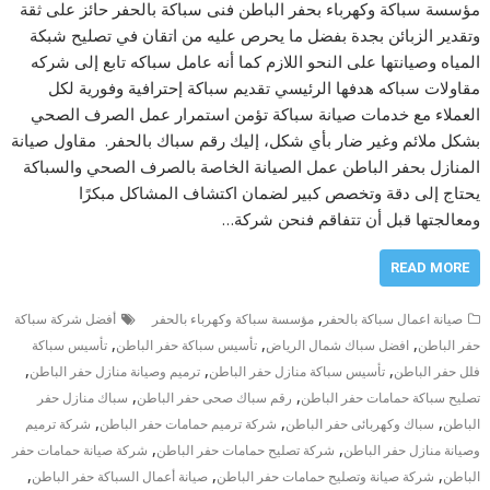
مؤسسة سباكة وكهرباء بحفر الباطن فنى سباكة بالحفر حائز على ثقة
وتقدير الزبائن بجدة بفضل ما يحرص عليه من اتقان في تصليح شبكة
المياه وصيانتها على النحو اللازم كما أنه عامل سباكه تابع إلى شركه
مقاولات سباكه هدفها الرئيسي تقديم سباكة إحترافية وفورية لكل
العملاء مع خدمات صيانة سباكة تؤمن استمرار عمل الصرف الصحي
بشكل ملائم وغير ضار بأي شكل، إليك رقم سباك بالحفر. مقاول صيانة
المنازل بحفر الباطن عمل الصيانة الخاصة بالصرف الصحي والسباكة
يحتاج إلى دقة وتخصص كبير لضمان اكتشاف المشاكل مبكرًا
ومعالجتها قبل أن تتفاقم فنحن شركة…
READ MORE
,
صيانة اعمال سباكة بالحفر
مؤسسة سباكة وكهرباء بالحفر
أفضل شركة سباكة
,
,
,
حفر الباطن
افضل سباك شمال الرياض
تأسيس سباكة حفر الباطن
تأسيس سباكة
,
,
,
فلل حفر الباطن
تأسيس سباكة منازل حفر الباطن
ترميم وصيانة منازل حفر الباطن
,
,
تصليح سباكة حمامات حفر الباطن
رقم سباك صحى حفر الباطن
سباك منازل حفر
,
,
,
الباطن
سباك وكهربائى حفر الباطن
شركة ترميم حمامات حفر الباطن
شركة ترميم
,
,
وصيانة منازل حفر الباطن
شركة تصليح حمامات حفر الباطن
شركة صيانة حمامات حفر
,
,
,
الباطن
شركة صيانة وتصليح حمامات حفر الباطن
صيانة أعمال السباكة حفر الباطن