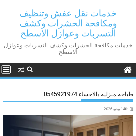
Ski
t
خدمات نقل عفش وتنظيف
conten
ومكافحة الحشرات وكشف
التسربات وعوازل الاسطح
خدمات مكافحة الحشرات وكشف التسربات وعوازل
الاسطح
طباخه منزليه بالاحساء 0545921974
14th يونيو 2026