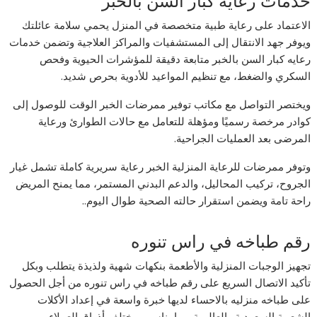
خدمات رعايه كبار السن بالخبر
الاعتماد على رعاية طبية متخصصة في المنزل يحمي سلامة عائلتك
ويوفر جهد الانتقال إلى المستشفيات والمراكز العلاجية وتضمن خدمات
رعايه كبار السن بالخبر متابعة دقيقة للمؤشرات الحيوية وفحص
السكري والضغط، مع تنظيم المواعيد للأدوية بحرص شديد.
ويختصر التواصل مع مكاتب توفير ممرضات الخبر الوقت للوصول إلى
كوادر مرخصة رسميًا ومؤهلة للتعامل مع حالات الطوارئ ورعاية
المرضى بعد العمليات الجراحية.
وتوفر ممرضات للرعاية المنزلية الخبر رعاية سريرية كاملة تشمل غيار
الجروح، تركيب المحاليل، والدعم البدني المستمر، مما يمنح المريض
راحة تامة ويضمن استقرار حالته الصحية طوال اليوم..
رقم طباخه في راس تنوره
تجهيز الوجبات المنزلية والأطعمة بنكهات شهية ولذيذة يتطلب وبكل
تأكيد الاتصال السريع على رقم طباخه في راس تنوره من أجل الحصول
على طباخه منزليه بالاحساء لديها خبرة واسعة في إعداد الأكلات
الشعبية السعودية والعالمية، بما يناسب مختلف أذواق العملاء.