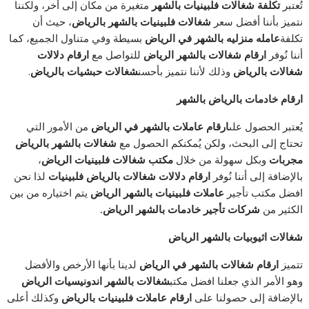
تُعتبر
تكلفة
شغالات فلبينيات بالشهر
متغيرة من مكان إلى أخر، ولكننا
نتميز بأننا أفضل سعر
شغالات فلبينيات بالشهر بالرياض
، حيث أن
تكلفة
عامله منزليه بالشهر في الرياض
بسيطة وفي متناول الجميع، كما
أننا نُوفر
ارقام شغالات بالشهر الرياض
للتواصل مع
ارقام دلالات
شغالات بالرياض
وذلك لأننا نتميز بأحسن
شغالات حبشيات بالرياض
.
ارقام خادمات بالرياض بالشهر
يُعتبر الحصول على
ارقام عاملات بالشهر في الرياض
من الأمور التي
تحتاج إلى البحث، ولكن يُمكنكم الحصول مع
شغالات بالشهر بالرياض
مجربات
وبكل سهولة من خلال
مكتب شغالات فلبينيات الرياض
،
بالإضافة إلى أننا نُوفر
ارقام دلالات شغالات بالرياض فلبينيات
لذا نحن
افضل مكتب تأجير
عاملات فلبينيات بالشهر الرياض
يتم اختياره من بين
الكثير من
شركات تأجير خادمات بالشهر الرياض
.
شغالات اثيوبيات بالشهر الرياض
تتميز
ارقام شغالات بالشهر في الرياض
لدينا بأنها الأرخص والأفضل
وهو الأمر الذي جعلنا افضل مكتب
شغالات بالشهر اندونيسيات الرياض
بالإضافة إلى حصولنا على
ارقام عاملات فلبينيات بالرياض
وكذلك أعلى