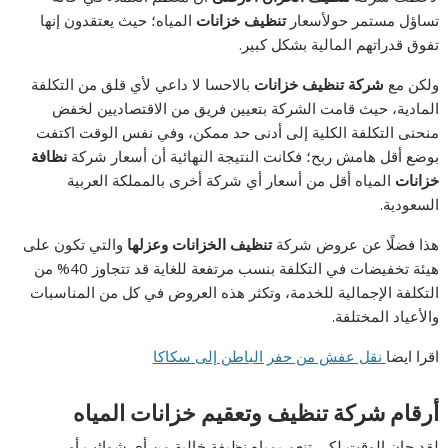
تساؤل مستمر حولأسعار
تنظيف خزانات
المياه؛ حيث يعتقدون إنها
تفوق قدراتهم المالية بشكل كبير.
ولكن مع
شركة تنظيف خزانات
بالاحسا لا داعي لأي قلق من التكلفة
المادية، حيث قامت الشركة بتعيين فريق من الاقتصاديين لخفض
منحنى التكلفة الكلية إلى أدنى حد ممكن، وفي نفس الوقت اكتفت
بوضع أقل هامش ربح؛ فكانت النتيجة النهائية أن أسعار شركة
نظافة
خزانات
المياه أقل من أسعار أي شركة أخرى بالمملكة العربية
السعودية.
هذا فضلًا عن عروض شركة
تنظيف الخزانات وعزلها
والتي تكون على
هيئة تخفيضات في التكلفة بنسب مرتفعة للغاية قد تتجاوز 40% من
التكلفة الإجمالية للخدمة، وتكثر هذه العروض في كل من المناسبات
والأعياد المختلفة.
اقرا ايضا
نقل عفش من حفر الباطن إلى سكاكا
أرقام شركة تنظيف وتعقيم خزانات المياه
لقد حان الوقت لكي تنعم بمياه نظيفة خالية من أي شوائب أو