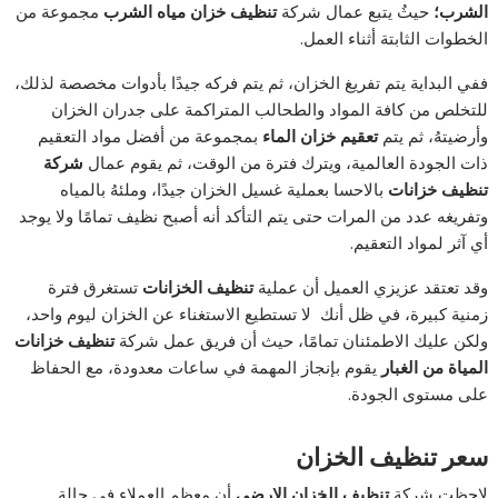
الشرب؛
حيثُ يتبع عمال شركة
تنظيف خزان مياه الشرب
مجموعة من
الخطوات الثابتة أثناء العمل.
ففي البداية يتم تفريغ الخزان، ثم يتم فركه جيدًا بأدوات مخصصة لذلك،
للتخلص من كافة المواد والطحالب المتراكمة على جدران الخزان
وأرضيتهُ، ثم يتم
تعقيم خزان الماء
بمجموعة من أفضل مواد التعقيم
ذات الجودة العالمية، ويترك فترة من الوقت، ثم يقوم عمال
شركة
تنظيف خزانات
بالاحسا بعملية غسيل الخزان جيدًا، وملئهُ بالمياه
وتفريغه عدد من المرات حتى يتم التأكد أنه أصبح نظيف تمامًا ولا يوجد
أي آثر لمواد التعقيم.
وقد تعتقد عزيزي العميل أن عملية
تنظيف الخزانات
تستغرق فترة
زمنية كبيرة، في ظل أنك لا تستطيع الاستغناء عن الخزان ليوم واحد،
ولكن عليك الاطمئنان تمامًا، حيث أن فريق عمل شركة
تنظيف خزانات
المياة من الغبار
يقوم بإنجاز المهمة في ساعات معدودة، مع الحفاظ
على مستوى الجودة.
سعر تنظيف الخزان
لاحظت شركة
تنظيف الخزان الارضى
أن معظم العملاء في حالة