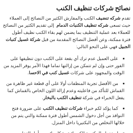
نصائح شركات تنظيف الكنب
تقدم
شركه تنضيف
الكنب والمفارش الكثير من النصائح إلى العملاء
حيث تسعى
شركه تنظيف الكنبات الدمام
إلى تقديم الكثير من النصائح
للعملاء بعد عملية التنظيف بما يضمن لهم بقاء الكنب نظيف أطول
فترة ممكنة، وعن أفضل النصائح المقدمة من قبل
شركة غسيل كنبات
الجبيل
فهي على النحو التالي:
على العميل عدم ترك أي بقعة على الكنب دون تنظيفها على
الفور حتى وإن لم تتمكن من إزالتها تماما فهذا الأمر يوفر المزيد من
الوقت والمجهود على شركات
غسيل كنب في الاحسا.
من الأفضل تجربة المنظفات أولا على أي قطعة غير ظاهرة من
القماش للتأكد من فاعليته وعدم إزالة اللون الخاص بالقماش كما
يفعل الخبراء في شركة
تنظيف الكنب بالبخار.
كما يؤكد لكم خبراء
شركات تنظيف الكنب
على ضرورة فتح
النوافذ من أجل دخول الشمس أطول فترة ممكنة والتي يتم من
خلالها التخلص من البكتيريا داخل المنزل.
استخدام المكنسة الكهربائية بشكل دائم من أجل التخلص من