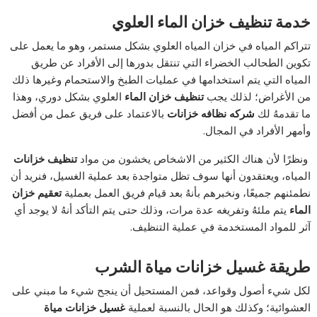
خدمة تنظيف خزان الماء
العلوي
تتراكم المياه في خزان المياه العلوي بشكل مستمر، وهو ما يعمل على
تكوين الطحالب الخضراء التي تنتقل بدورها إلى الأفراد عن طريق
المياه التي يتم استخدامها في عمليات الطبخ والاستحمام وغيرها ذلك
من الأغراض؛ لذلك يجب
تنظيف خزان الماء
العلوي بشكل دوري، وهذا
ما تقدمهُ لك
شركه نظافه خزانات
بالاعتماد على فريق عمل من أفضل
وأمهر الأفراد في المجال.
ونظرًا لأن هناك الكثير من الاشخاص يخشون من مواد
تنظيف خزانات
المياه، ويعتقدون أنها سوف تظل متواجدة بعد عملية الغسيل، فنريد أن
نطمئنهم جميعًا، ونخبرهم بأنهُ بعد قيام فريق العمل بعملية
تعقيم خزان
الماء
يتم ملئهُ وتفريغه عدة مرات، وذلك حتى يتم التأكد أنهُ لا يوجد أي
آثر للمواد المستخدمة في عملية التنظيف.
طريقة غسيل خزانات مياة الشرب
لكل شيء أصول وقواعد، فمن المستحيل أن ينجح شيء ما مبني على
العشوائية؛ وكذلك هو الحال بالنسبة لعملية
غسيل خزانات مياة